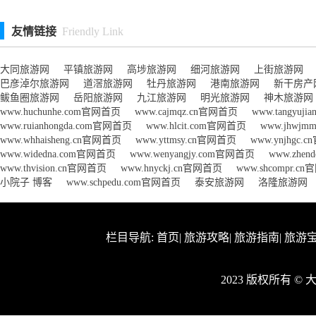
友情链接
Friendly Link
大同旅游网
平镇旅游网
高埗旅游网
细河旅游网
上街旅游网
巴彦淖尔旅游网
道滘旅游网
牡丹旅游网
港南旅游网
新干房产
鲅鱼圈旅游网
岳阳旅游网
九江旅游网
明光旅游网
神木旅游网
www.huchunhe.com官网首页
www.cajmqz.cn官网首页
www.tangyuji
www.ruianhongda.com官网首页
www.hlcit.com官网首页
www.jhwj
www.whhaisheng.cn官网首页
www.yttmsy.cn官网首页
www.ynjhgc
www.widedna.com官网首页
www.wenyangjy.com官网首页
www.zhen
www.thvision.cn官网首页
www.hnyckj.cn官网首页
www.shcompr.c
小院子 博客
www.schpedu.com官网首页
泰安旅游网
洛隆旅游网
栏目导航:
首页
|
旅游攻略
|
旅游指南
|
旅游
2023 版权所有 